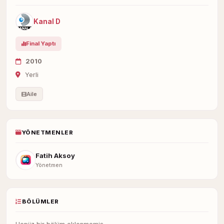
Kanal D
Final Yaptı
2010
Yerli
Aile
YÖNETMENLER
Fatih Aksoy
Yönetmen
BÖLÜMLER