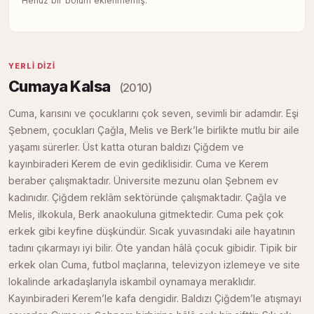
Henüz bir bölüm eklenmemiş.
YERLI DIZI
Cumaya Kalsa
(2010)
Cuma, karısını ve çocuklarını çok seven, sevimli bir adamdır. Eşi
Şebnem, çocukları Çağla, Melis ve Berk’le birlikte mutlu bir aile
yaşamı sürerler. Üst katta oturan baldızı Çiğdem ve
kayınbiraderi Kerem de evin gediklisidir. Cuma ve Kerem
beraber çalışmaktadır. Üniversite mezunu olan Şebnem ev
kadınıdır. Çiğdem reklâm sektöründe çalışmaktadır. Çağla ve
Melis, ilkokula, Berk anaokuluna gitmektedir. Cuma pek çok
erkek gibi keyfine düşkündür. Sıcak yuvasındaki aile hayatının
tadını çıkarmayı iyi bilir. Öte yandan hâlâ çocuk gibidir. Tipik bir
erkek olan Cuma, futbol maçlarına, televizyon izlemeye ve site
lokalinde arkadaşlarıyla iskambil oynamaya meraklıdır.
Kayınbiraderi Kerem’le kafa dengidir. Baldızı Çiğdem’le atışmayı