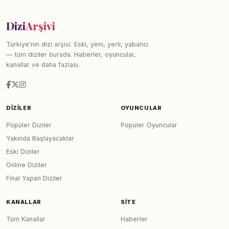
Dizi
Arşivi
Türkiye'nin dizi arşivi. Eski, yeni, yerli, yabancı
— tüm diziler burada. Haberler, oyuncular,
kanallar ve daha fazlası.
DIZILER
OYUNCULAR
Popüler Diziler
Popüler Oyuncular
Yakında Başlayacaklar
Eski Diziler
Online Diziler
Final Yapan Diziler
KANALLAR
SITE
Tüm Kanallar
Haberler