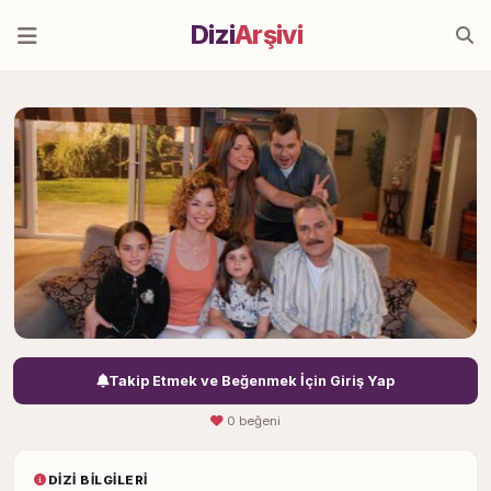
Dizi
Arşivi
Takip Etmek ve Beğenmek İçin Giriş Yap
0 beğeni
DIZI BILGILERI