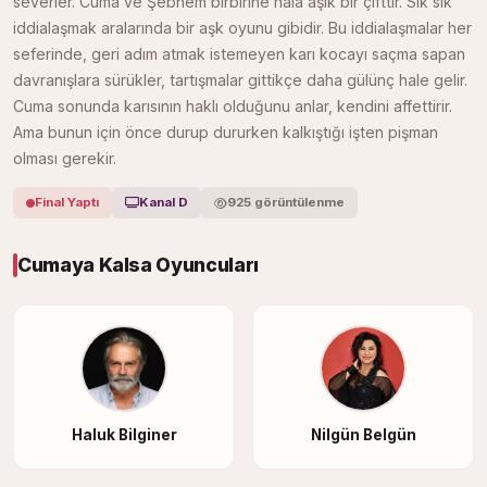
severler. Cuma ve Şebnem birbirine hâlâ aşık bir çifttir. Sık sık
iddialaşmak aralarında bir aşk oyunu gibidir. Bu iddialaşmalar her
seferinde, geri adım atmak istemeyen karı kocayı saçma sapan
davranışlara sürükler, tartışmalar gittikçe daha gülünç hale gelir.
Cuma sonunda karısının haklı olduğunu anlar, kendini affettirir.
Ama bunun için önce durup dururken kalkıştığı işten pişman
olması gerekir.
Final Yaptı
Kanal D
925 görüntülenme
Cumaya Kalsa Oyuncuları
Haluk Bilginer
Nilgün Belgün