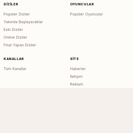
DIZILER
OYUNCULAR
Popüler Diziler
Popüler Oyuncular
Yakında Başlayacaklar
Eski Diziler
Online Diziler
Final Yapan Diziler
KANALLAR
SITE
Tüm Kanallar
Haberler
İletişim
Reklam
RSS Feed
Sitemap
Dizi Arşivi © 2020–2026 — Tüm Hakları
Page generated in 0.0148
seconds
Saklıdır