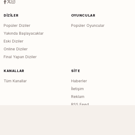
DIZILER
OYUNCULAR
Popüler Diziler
Popüler Oyuncular
Yakında Başlayacaklar
Eski Diziler
Online Diziler
Final Yapan Diziler
KANALLAR
SITE
Tüm Kanallar
Haberler
İletişim
Reklam
RSS Feed
Sitemap
Dizi Arşivi © 2020–2026 — Tüm Hakları
Page generated in 0.0278