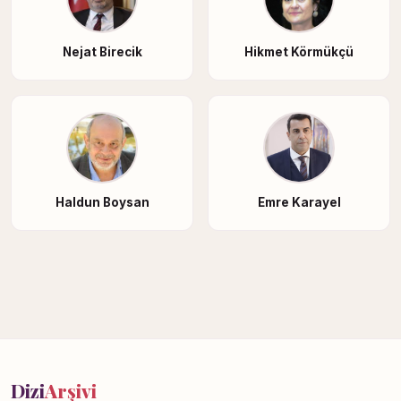
Nejat Birecik
Hikmet Körmükçü
Haldun Boysan
Emre Karayel
Dizi
Arşivi