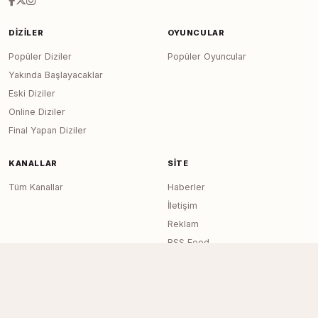
DIZILER
OYUNCULAR
Popüler Diziler
Popüler Oyuncular
Yakında Başlayacaklar
Eski Diziler
Online Diziler
Final Yapan Diziler
KANALLAR
SITE
Tüm Kanallar
Haberler
İletişim
Reklam
RSS Feed
Sitemap
Dizi Arşivi © 2020–2026 — Tüm Hakları
Page generated in 0.0175