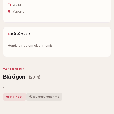
2014
Yabancı
BÖLÜMLER
Henüz bir bölüm eklenmemiş.
YABANCI DIZI
Blå ögon
(2014)
...
Final Yaptı
162 görüntülenme