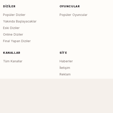
DIZILER
OYUNCULAR
Popüler Diziler
Popüler Oyuncular
Yakında Başlayacaklar
Eski Diziler
Online Diziler
Final Yapan Diziler
KANALLAR
SITE
Tüm Kanallar
Haberler
İletişim
Reklam
RSS Feed
Sitemap
Dizi Arşivi © 2020–2026 — Tüm Hakları
Page generated in 0.0150
seconds
Saklıdır