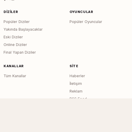
DIZILER
OYUNCULAR
Popüler Diziler
Popüler Oyuncular
Yakında Başlayacaklar
Eski Diziler
Online Diziler
Final Yapan Diziler
KANALLAR
SITE
Tüm Kanallar
Haberler
İletişim
Reklam
RSS Feed
Sitemap
Dizi Arşivi © 2020–2026 — Tüm Hakları
Page generated in 0.0122