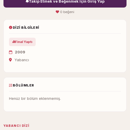
Takip Etmek ve Beğenmek İçin Giriş Yap
0 beğeni
DIZI BILGILERI
Final Yaptı
2009
Yabancı
BÖLÜMLER
Henüz bir bölüm eklenmemiş.
YABANCI DIZI