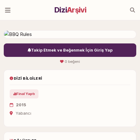
Dizi
Arşivi
Takip Etmek ve Beğenmek İçin Giriş Yap
0 beğeni
DIZI BILGILERI
Final Yaptı
2015
Yabancı