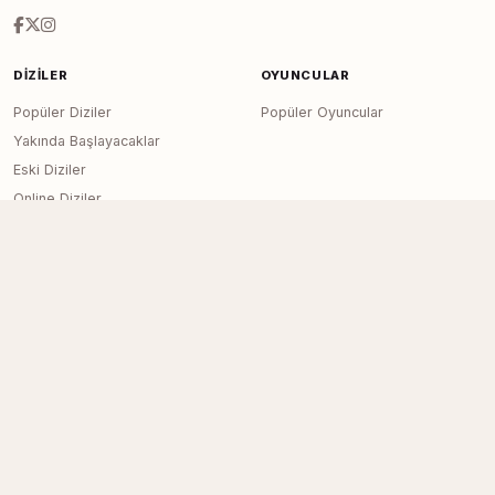
DIZILER
OYUNCULAR
Popüler Diziler
Popüler Oyuncular
Yakında Başlayacaklar
Eski Diziler
Online Diziler
Final Yapan Diziler
KANALLAR
SITE
Tüm Kanallar
Haberler
İletişim
Reklam
RSS Feed
Sitemap