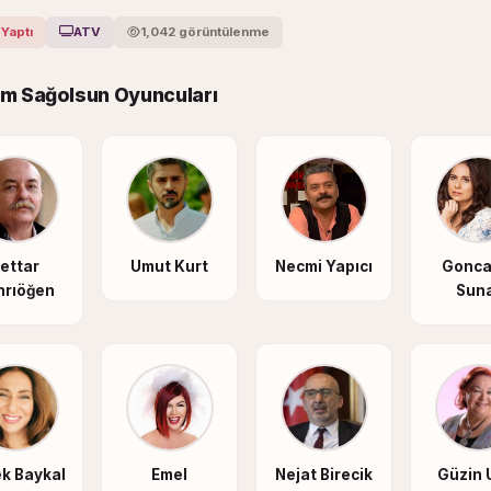
 Yaptı
ATV
1,042 görüntülenme
m Sağolsun Oyuncuları
ettar
Umut Kurt
Necmi Yapıcı
Gonca
nrıöğen
Sun
k Baykal
Emel
Nejat Birecik
Güzin 