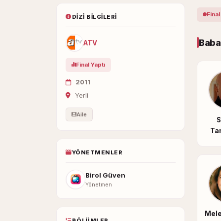
Final
DIZI BILGILERI
Baba
ATV
Final Yaptı
2011
Yerli
Aile
S
Ta
YÖNETMENLER
Birol Güven
Yönetmen
Mele
BÖLÜMLER