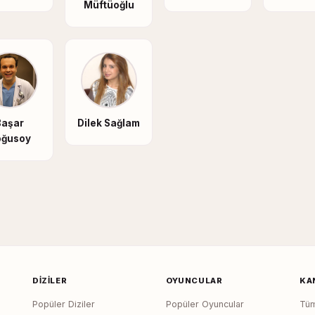
Müftüoğlu
Başar
Dilek Sağlam
oğusoy
DIZILER
OYUNCULAR
KA
Popüler Diziler
Popüler Oyuncular
Tüm