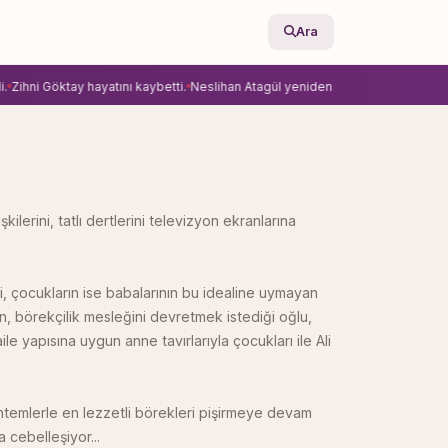
Ara
hni Göktay hayatını kaybetti.
Neslihan Atagül yeniden Ay Yapım’la anlaştı.
Ekra
ilerini, tatlı dertlerini televizyon ekranlarına
li, çocukların ise babalarının bu idealine uymayan
n, börekçilik mesleğini devretmek istediği oğlu,
le yapısına uygun anne tavırlarıyla çocukları ile Ali
temlerle en lezzetli börekleri pişirmeye devam
 cebelleşiyor...