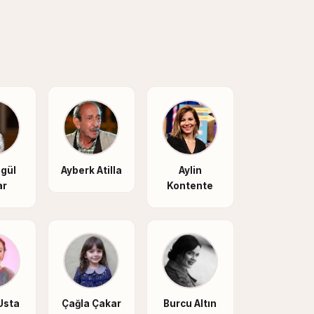
gül
Ayberk Atilla
Aylin
ar
Kontente
Usta
Çağla Çakar
Burcu Altın