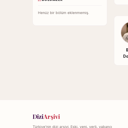
Henüz bir bölüm eklenmemiş.
D
Dizi
Arşivi
Türkiye'nin dizi arşivi. Eski, yeni, yerli, yabancı