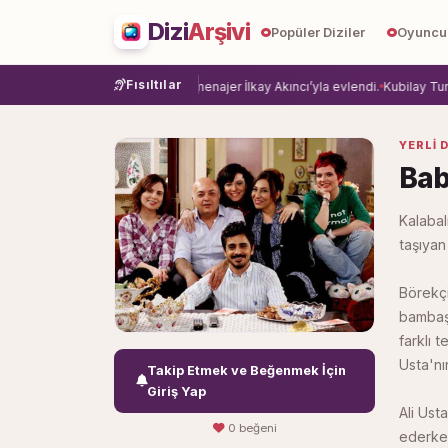
Dizi
Arşivi
Popüler Diziler
Oyuncu
Fısıltılar
ye veda etti.
Damla Sönmez, menajer İlkay Akıncı’yla evlendi.
Kubilay Tuncer,
YERLI D
Bab
Kalabal
taşıyan
Börekçi
bambaşk
farklı 
Usta'nı
Takip Etmek ve Beğenmek İçin
Giriş Yap
Ali Ust
0 beğeni
ederken