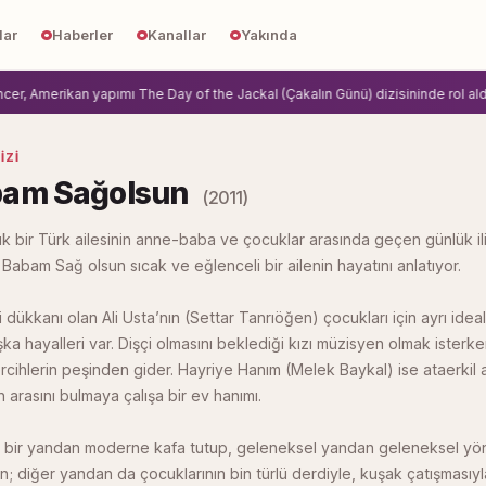
lar
Haberler
Kanallar
Yakında
 Amerikan yapımı The Day of the Jackal (Çakalın Günü) dizisininde rol aldi.
Zi
IZI
am Sağolsun
(2011)
ık bir Türk ailesinin anne-baba ve çocuklar arasında geçen günlük ilişk
 Babam Sağ olsun sıcak ve eğlenceli bir ailenin hayatını anlatıyor.
 dükkanı olan Ali Usta’nın (Settar Tanrıöğen) çocukları için ayrı idea
a hayalleri var. Dişçi olmasını beklediği kızı müzisyen olmak isterke
tercihlerin peşinden gider. Hayriye Hanım (Melek Baykal) ise ataerkil ai
n arasını bulmaya çalışa bir ev hanımı.
a bir yandan moderne kafa tutup, geleneksel yandan geleneksel yön
; diğer yandan da çocuklarının bin türlü derdiyle, kuşak çatışmasıyla