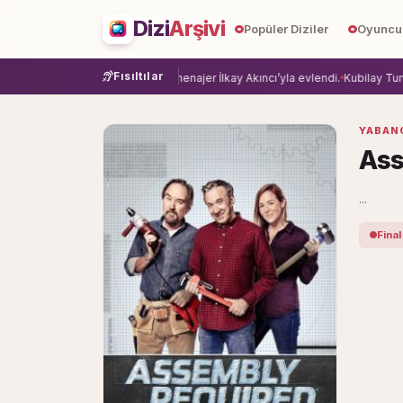
Dizi
Arşivi
Popüler Diziler
Oyuncu
Fısıltılar
ye veda etti.
Damla Sönmez, menajer İlkay Akıncı’yla evlendi.
Kubilay Tuncer,
YABANC
Ass
...
Final