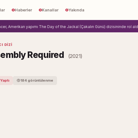
lar
Haberler
Kanallar
Yakında
 Amerikan yapımı The Day of the Jackal (Çakalın Günü) dizisininde rol aldi.
Zi
I DIZI
embly Required
(2021)
 Yaptı
184 görüntülenme