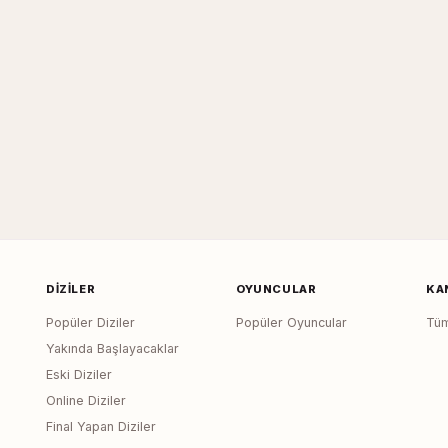
DIZILER
OYUNCULAR
KA
Popüler Diziler
Popüler Oyuncular
Tüm
Yakında Başlayacaklar
Eski Diziler
Online Diziler
Final Yapan Diziler