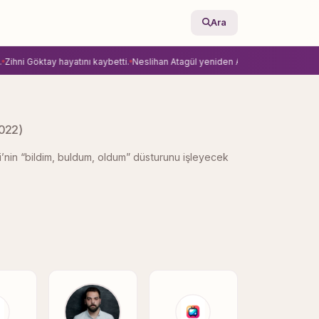
Ara
hni Göktay hayatını kaybetti.
Neslihan Atagül yeniden Ay Yapım’la anlaştı.
Ekra
022)
i’nin “bildim, buldum, oldum” düsturunu işleyecek