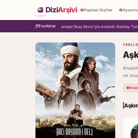
Dizi
Arşivi
Popüler Diziler
Oyuncu
Fısıltılar
e veda etti.
Damla Sönmez, menajer İlkay Akıncı’yla evlendi.
Kubilay Tuncer, 
YERLI D
Aşk
Anadolu
ve onun
Final
Aşkın