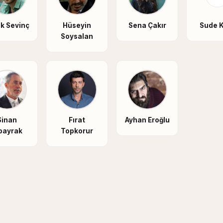
k Sevinç
Hüseyin
Sena Çakır
Sude K
Soysalan
Sinan
Fırat
Ayhan Eroğlu
bayrak
Topkorur