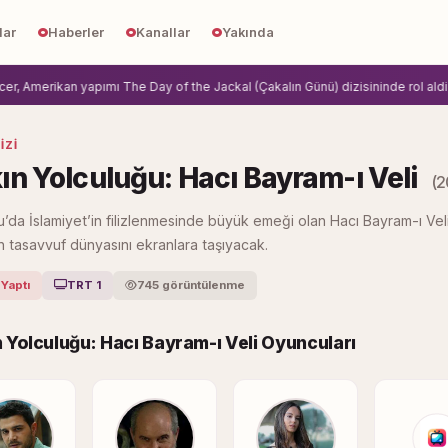
lar
Haberler
Kanallar
Yakında
Amerikan yapımı The Day of the Jackal (Çakalın Günü) dizisininde rol aldi.
Zi
IZI
ın Yolculuğu: Hacı Bayram-ı Veli
(2
’da İslamiyet’in filizlenmesinde büyük emeği olan Hacı Bayram-ı Vel
 tasavvuf dünyasını ekranlara taşıyacak.
 Yaptı
TRT 1
745 görüntülenme
 Yolculuğu: Hacı Bayram-ı Veli Oyuncuları