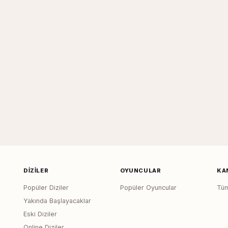
DIZILER
OYUNCULAR
KA
Popüler Diziler
Popüler Oyuncular
Tüm
Yakında Başlayacaklar
Eski Diziler
Online Diziler