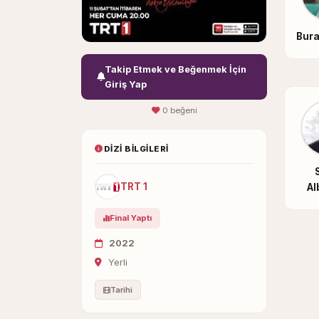
Bura
Takip Etmek ve Beğenmek İçin
Giriş Yap
0 beğeni
DIZI BILGILERI
TRT 1
Al
Final Yaptı
2022
Yerli
Tarihi