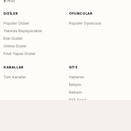
DIZILER
OYUNCULAR
Popüler Diziler
Popüler Oyuncular
Yakında Başlayacaklar
Eski Diziler
Online Diziler
Final Yapan Diziler
KANALLAR
SITE
Tüm Kanallar
Haberler
İletişim
Reklam
RSS Feed
Sitemap
Dizi Arşivi © 2020–2026 — Tüm Hakları
Page generated in 0.0126