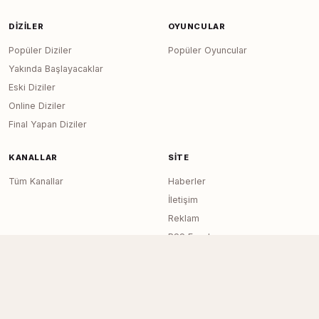
DIZILER
OYUNCULAR
Popüler Diziler
Popüler Oyuncular
Yakında Başlayacaklar
Eski Diziler
Online Diziler
Final Yapan Diziler
KANALLAR
SITE
Tüm Kanallar
Haberler
İletişim
Reklam
RSS Feed
Sitemap
Dizi Arşivi © 2020–2026 — Tüm Hakları
Page generated in 0.0139