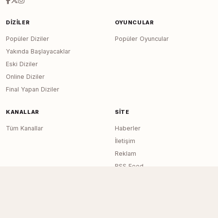
DIZILER
OYUNCULAR
Popüler Diziler
Popüler Oyuncular
Yakında Başlayacaklar
Eski Diziler
Online Diziler
Final Yapan Diziler
KANALLAR
SITE
Tüm Kanallar
Haberler
İletişim
Reklam
RSS Feed
Sitemap
Dizi Arşivi © 2020–2026 — Tüm Hakları
Page generated in 0.0117