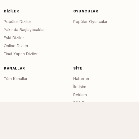
DIZILER
OYUNCULAR
Popüler Diziler
Popüler Oyuncular
Yakında Başlayacaklar
Eski Diziler
Online Diziler
Final Yapan Diziler
KANALLAR
SITE
Tüm Kanallar
Haberler
İletişim
Reklam
RSS Feed
Sitemap
Dizi Arşivi © 2020–2026 — Tüm Hakları
Page generated in 0.0193
seconds