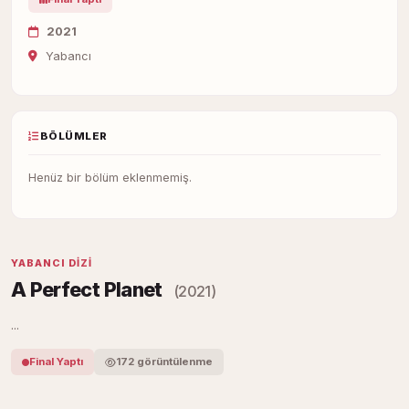
2021
Yabancı
BÖLÜMLER
Henüz bir bölüm eklenmemiş.
YABANCI DIZI
A Perfect Planet
(2021)
...
Final Yaptı
172 görüntülenme